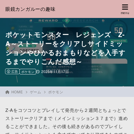
眼鏡カンガルーの趣味
ポケットモンスター レジェンズ Z-
A～ストーリーをクリアしサイドミッ
ションやひかるおまもりなどを入手す
るまでやりこんだ感想～
広告
2025年11月17日
ポケモン
HOME
ゲーム
ポケモン
Z-Aをコツコツとプレイして発売から２週間とちょっとで
ストーリークリアまで（メインミッション３７まで）進め
ることができました。その後も続きがあるのでプレイし