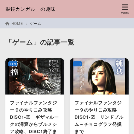
眼鏡カンガルーの趣味
HOME
ゲーム
「ゲーム」の記事一覧
FF9
FF9
ファイナルファンタジ
ファイナルファンタジ
ー９のやりこみ攻略
ー９のやりこみ攻略
DISC1-③ ギザマルー
DISC1-② リンドブル
クの洞窟からブルメシ
ム～チョコグラフ発掘
ア攻略、DISC1終了ま
まで