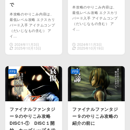
で
本攻略のやりこみ内容は、
最低レベル攻略 エクスカリ
本攻略のやりこみ内容は、
バーⅡ入手 アイテムコンプ
最低レベル攻略 エクスカリ
（だいじなもの含む） ア
バーⅡ入手 アイテムコンプ
イ…
（だいじなもの含む） ア
イ…
2024年11月3日
2024年11月3日
2025年10月13日
2025年10月19日
FF9
FF9
ファイナルファンタジ
ファイナルファンタジ
ー９のやりこみ攻略
ー９のやりこみ攻略の
DISC1-① DISC１開
紹介の前に
始～カーゴシップまで