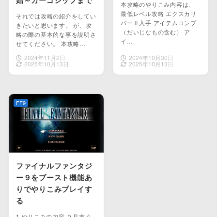
本攻略のやりこみ内容は、
最低レベル攻略 エクスカリ
それでは攻略の紹介をしてい
バーⅡ入手 アイテムコンプ
きたいと思います。 が、攻
（だいじなもの含む） ア
略の際の基本的な事を説明さ
イ…
せてください。 本攻略…
2024年11月2日
2024年10月30日
2025年10月13日
2025年10月13日
FF9
ファイナルファンタジ
ー９をブースト機能あ
りでやりこみプレイす
る
1.やりこみの内容 ９月末ぐ