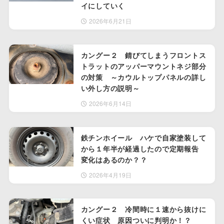
イにしていく
2026年6月21日
カングー２ 錆びてしまうフロントス
トラットのアッパーマウントネジ部分
の対策 ～カウルトップパネルの詳し
い外し方の説明～
2026年6月14日
鉄チンホイール ハケで自家塗装して
から１年半が経過したので定期報告
変化はあるのか？？
2026年4月19日
カングー２ 冷間時に１速から抜けに
くい症状 原因ついに判明か！？