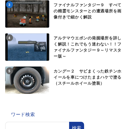
ファイナルファンタジー９ すべて
3
の精霊モンスターとの遭遇場所を画
像付きで細かく解説
アルテマウエポンの発掘場所を詳し
4
く解説！これでもう迷わない！！フ
ァイナルファンタジー９～リマスタ
ー版～
カングー２ サビまくった鉄チンホ
5
イールを車につけたままハケで塗る
（スチールホイール塗装）
ワード検索
検索