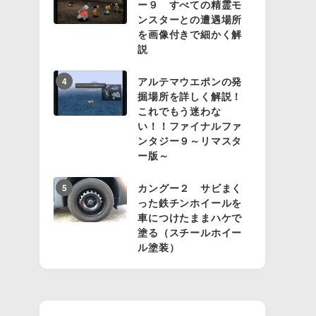
ー９ すべての精霊モ
ンスターとの遭遇場所
を画像付きで細かく解
説
アルテマウエポンの発
4
掘場所を詳しく解説！
これでもう迷わな
い！！ファイナルファ
ンタジー９～リマスタ
ー版～
カングー２ サビまく
5
った鉄チンホイールを
車につけたままハケで
塗る（スチールホイー
ル塗装）