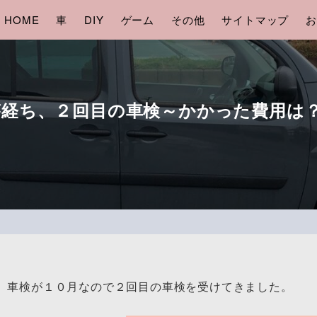
HOME
車
DIY
ゲーム
その他
サイトマップ
お
が経ち、２回目の車検～かかった費用は
、車検が１０月なので２回目の車検を受けてきました。