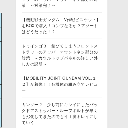
策 ～対策完了～
【機動戦士ガンダム V作戦ビスケット】
をBOXで購入！コンプなるか？アソート
はどうだった！？
トゥインゴ３ 錆びてしまうフロントス
トラットのアッパーマウントネジ部分の
対策 ～カウルトップパネルの詳しい外
し方の説明～
【MOBILITY JOINT GUNDAM VOL.１
２】が着弾！！各機体の組み立てレビュ
ー
カングー２ 少し前にキレイにしたバッ
クドアストッパー・ルーフボルトが早く
も劣化してきたのでもう１度キレイにし
ていく