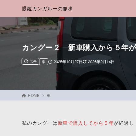
眼鏡カンガルーの趣味
カングー２ 新車購入から５年
広告
2025年10月27日
2026年2月14日
車
HOME
車
私のカングーは
新車で購入してから５年
が経過し