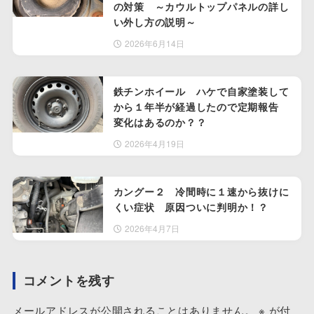
の対策 ～カウルトップパネルの詳し
い外し方の説明～
2026年6月14日
鉄チンホイール ハケで自家塗装して
から１年半が経過したので定期報告
変化はあるのか？？
2026年4月19日
カングー２ 冷間時に１速から抜けに
くい症状 原因ついに判明か！？
2026年4月7日
コメントを残す
メールアドレスが公開されることはありません。
※
が付