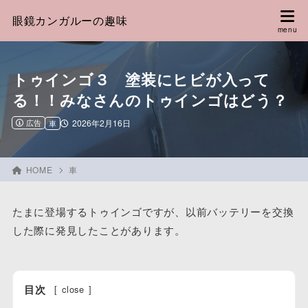
眼鏡カンガルーの趣味
トゥインゴ３ 塗装にヒビが入って
る！！みなさんのトゥインゴはどう？
広告
2026年2月16日
車
HOME
車
たまに登場するトゥインゴですが、以前バッテリーを交換
した際に発見したことがあります。
目次
[
close
]